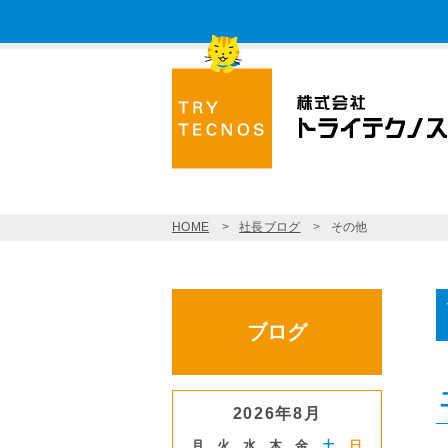
HOME
社長ブログ
その他
ブログ
2026年8月
月
火
水
木
金
土
日