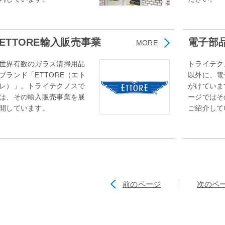
ETTORE輸入販売事業
電子部
MORE
世界有数のガラス清掃用品
トライテク
ブランド「ETTORE（エト
以外に、電
レ）」。トライテクノスで
がけていま
は、その輸入販売事業を展
ージではそ
開しています。
ご紹介して
前のページ
次のペ