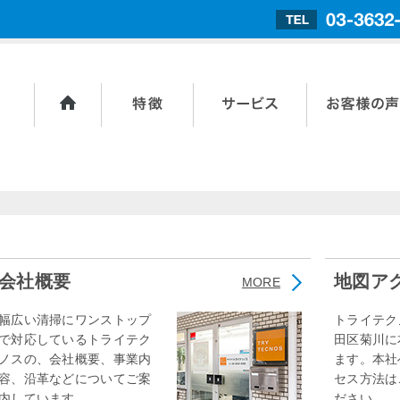
ホーム
トライテクノス
サービス内容
お客様の声
の特長
会社概要
地図ア
MORE
幅広い清掃にワンストップ
トライテク
で対応しているトライテク
田区菊川に
ノスの、会社概要、事業内
ます。本社
容、沿革などについてご案
セス方法は
内しています。
ださい。