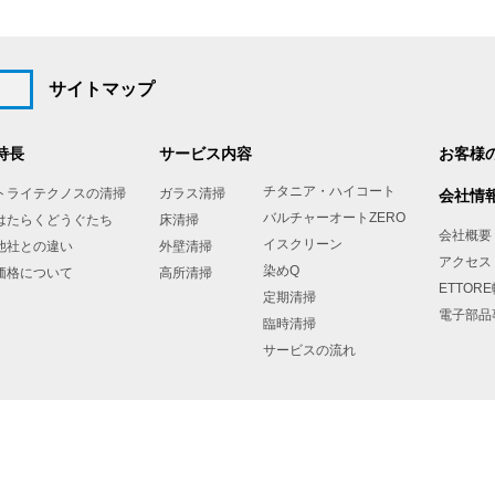
サイトマップ
特長
サービス内容
お客様
チタニア・ハイコート
トライテクノスの清掃
ガラス清掃
会社情
バルチャーオートZERO
はたらくどうぐたち
床清掃
会社概要
イスクリーン
他社との違い
外壁清掃
アクセス
染めQ
価格について
高所清掃
ETTOR
定期清掃
電子部品
臨時清掃
サービスの流れ