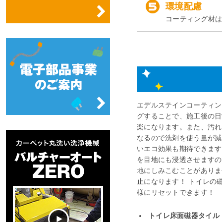
環境配慮
コーティング材
エデルステインコーティン
グすることで、施工後の日
楽になります。また、汚れ
なるので洗剤を使う量が減
いエコ効果も期待できます
を目地にも浸透させますの
地にしみこむことがありま
止になります！ トイレの
様にリセットできます！
トイレ床面磁器タイル