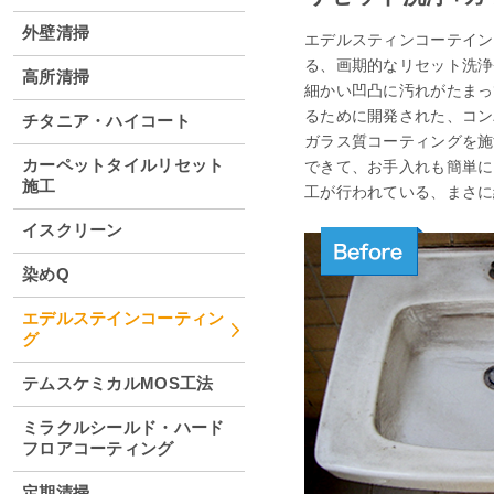
外壁清掃
エデルスティンコーテイン
る、画期的なリセット洗浄
高所清掃
細かい凹凸に汚れがたまっ
るために開発された、コン
チタニア・ハイコート
ガラス質コーティングを施
カーペットタイルリセット
できて、お手入れも簡単に
施工
工が行われている、まさに
イスクリーン
染めQ
エデルステインコーティン
グ
テムスケミカルMOS工法
ミラクルシールド・ハード
フロアコーティング
定期清掃